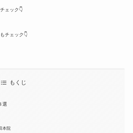
チェック👇
もチェック👇
もくじ
８選
田本院