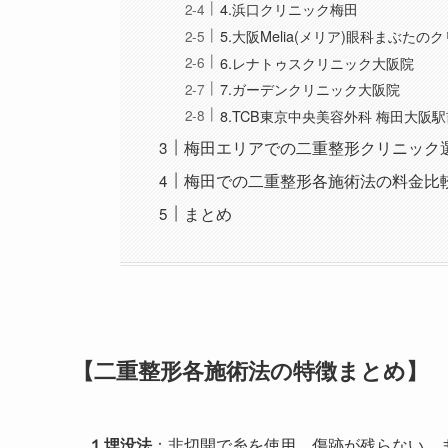
4.浜口クリニック梅田
5.大阪Melia(メリア)眼科まぶたの
6.レナトゥスクリニック大阪院
7.ガーデンクリニック大阪院
8.TCB東京中央美容外科 梅田大阪
梅田エリアでの二重整形クリニック
梅田での二重整形各施術法の料金比
まとめ
【二重整形各施術法の特徴まとめ】
１埋没法
：非切開で糸を使用、傷跡が残らない、