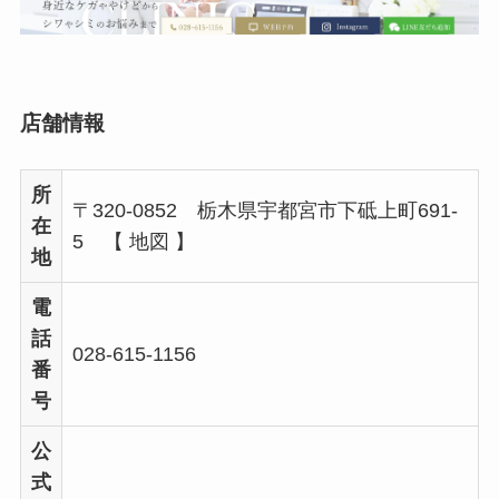
店舗情報
所
〒320-0852 栃木県宇都宮市下砥上町691-
在
5 【 地図 】
地
電
話
028-615-1156
番
号
公
式