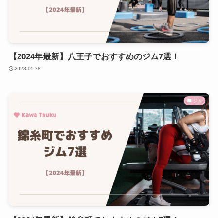
【2024年最新】八王子でおすすめのジム7選！
2023-05-28
ジム