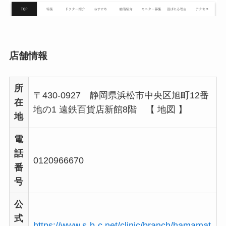
店舗情報
所
〒430-0927 静岡県浜松市中央区旭町12番
在
地の1 遠鉄百貨店新館8階 【 地図 】
地
電
話
0120966670
番
号
公
式
https://www.s-b-c.net/clinic/branch/hamamat