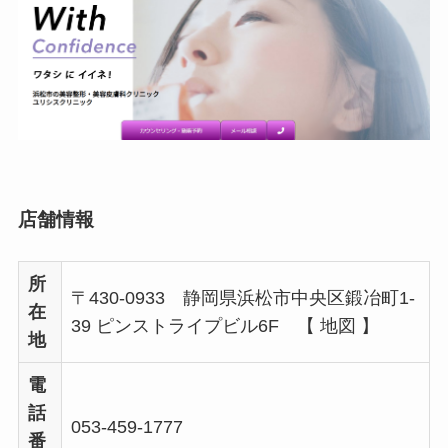
店舗情報
所
〒430-0933 静岡県浜松市中央区鍛冶町1-
在
39 ピンストライプビル6F 【 地図 】
地
電
話
053-459-1777
番