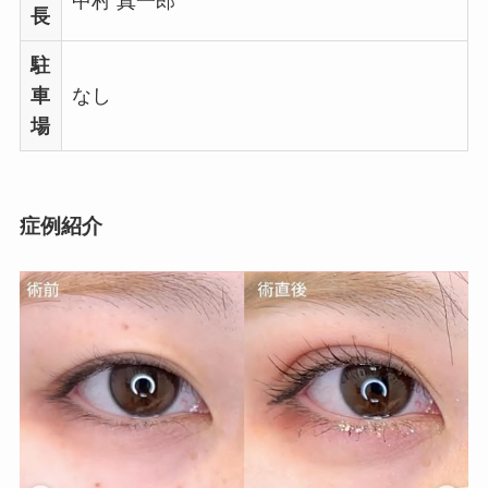
中村 真一郎
長
駐
車
なし
場
症例紹介